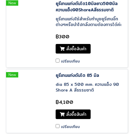
New
ยูรีเทนแท่งตันโต10มิลยาว500มิล
ความแข็ง90ShoreAสีธรรมชาติ
ยูรีเทนแท่งใช้สำหรับทำบูชยูรีเทนจิ๊ก
ต่างๆหรือนำไปกลึงตามต้องการได้ค่ะ
ผลิตจากยางโพลียูรีเทนเกรดคุณภาพ
ทำเป็นบูชยูรีเทนหรือแหวนรองชิ้นงาน
฿300
ได้ดี
สั่งซื้อสินค้า
เปรียบเทียบ
New
ยูรีเทนแท่งตันโต 85 มิล
dia 85 x 500 mm. ความแข็ง 90
Shore A สีธรรมชาติ
฿4,100
สั่งซื้อสินค้า
เปรียบเทียบ