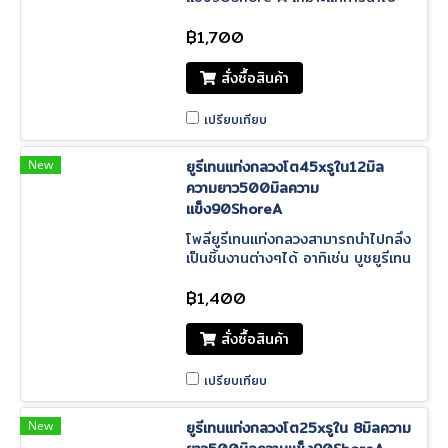
กลึงเป็นบูชยูรีเทน บูชช่วงล่าง มีความ
แข็งและให้ตัวได้ดี รับแรงกระแทก ทน
฿1,700
น้ำมัน
สั่งซื้อสินค้า
เปรียบเทียบ
New
ยูรีเทนแท่งกลวงโต45xรูใน12มิล
ความยาว500มิลความ
แข็ง90ShoreA
โพลียูรีเทนแท่งกลวงสามารถนำไปกลึง
เป็นชิ้นงานต่างๆได้ อาทิเช่น บูชยูรีเทน
บูชช่วงล่าง บูชต่างๆได้ตามต้องการ ยู
รเีทนเกรดดี ราคาโรงงาน
฿1,400
สั่งซื้อสินค้า
เปรียบเทียบ
New
ยูรีเทนแท่งกลวงโต25xรูใน 8มิลความ