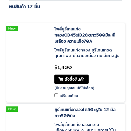
พบสินค้า 17 ชิ้น
New
โพลียูรีเทนแท่ง
กลวงOD45xID28xยาว500มิล สี
เหลือง ความแข็ง70A
โพลียูรีเทนแท่งกลวง ยูรีเทนเกรด
คุณภาพดี มีความเหนียว ทนเสียดสีสูง
ราคาโรงงานผลิตโดยตรง มีหลาย
ขนาด ความยาว500มิล มีบริการจัด
฿1,400
ส่งทั่วประเทศ
สั่งซื้อสินค้า
(มีหลายคุณสมบัติให้เลือก)
เปรียบเทียบ
New
ยูรีเทนแท่งกลวงโต50xรูใน 12 มิล
ยาว500มิล
โพลียูรีเทนแท่งกลวงความ
แข็ง90Shore A เหมาะแก่การนำไป