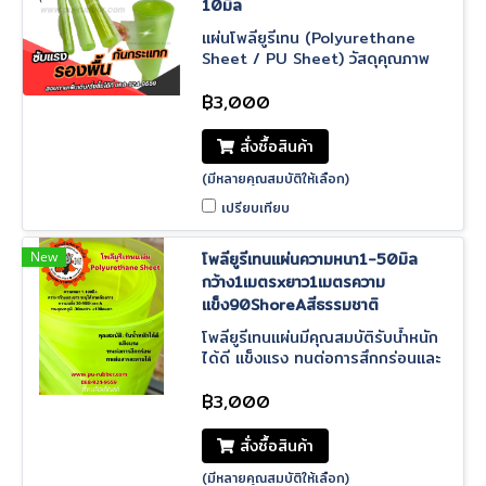
10มิล
แผ่นโพลียูรีเทน (Polyurethane
Sheet / PU Sheet) วัสดุคุณภาพ
สูง แข็งแรง เหนียว ทนการสึกหรอได้
ดีกว่ายางทั่วไป เหมาะสำหรับงาน
฿3,000
อุตสาหกรรม
สั่งซื้อสินค้า
(มีหลายคุณสมบัติให้เลือก)
เปรียบเทียบ
New
โพลียูรีเทนแผ่นความหนา1-50มิล
กว้าง1เมตรxยาว1เมตรความ
แข็ง90ShoreAสีธรรมชาติ
โพลียูรีเทนแผ่นมีคุณสมบัติรับน้ำหนัก
ได้ดี แข็งแรง ทนต่อการสึกกร่อนและ
ทนต่อสารละลายได้ รับสั่งทำโพลียูรีเท
นขึ้นรูปตามแบบ รับประกันเกรดยูรีเท
฿3,000
นคุณภาพดี
สั่งซื้อสินค้า
(มีหลายคุณสมบัติให้เลือก)