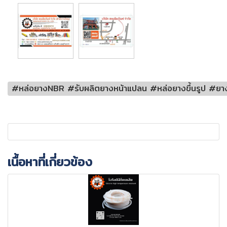
#หล่อยางNBR #รับผลิตยางหน้าแปลน #หล่อยางขึ้นรูป #ยาง
เนื้อหาที่เกี่ยวข้อง