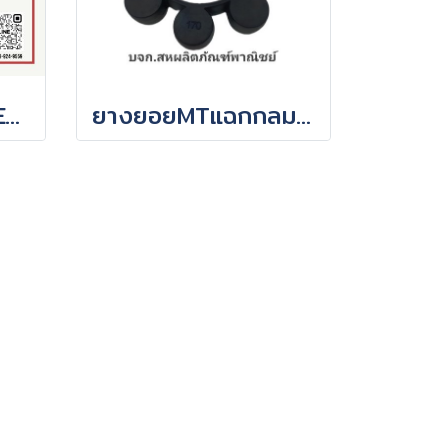
ยางยอยCENTAFLEX MIKI PULLEYรุ่นมีบ่า SIZE No.16-No.80
ยางยอยMTแฉกกลมสำหรับยอยมอเตอร์วัสดุยางยอยเกรดคุณภาพ