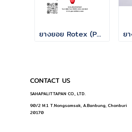
ยางยอย Rotex (Polyurethane Coupling) รุ่น ROTEX GS Coupling
CONTACT US
SAHAPALITTAPAN CO., LTD.
90/2 M.1 T.Nongsamsak, A.Banbung, Chonburi
20170