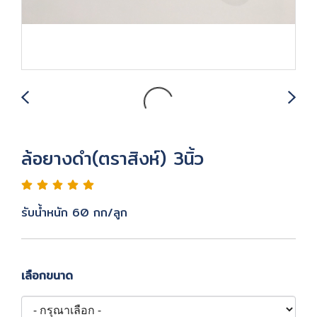
ล้อยางดำ(ตราสิงห์) 3นิ้ว
รับน้ำหนัก 60 กก/ลูก
เลือกขนาด