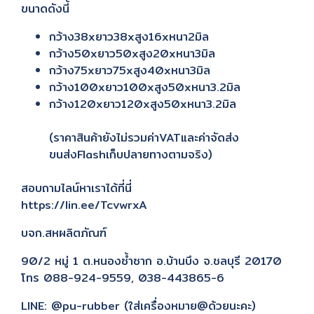
ขนาดดังนี้
กว้าง38xยาว38xสูง16xหนา2มิล
กว้าง50xยาว50xสูง20xหนา3มิล
กว้าง75xยาว75xสูง40xหนา3มิล
กว้าง100xยาว100xสูง50xหนา3.2มิล
กว้าง120xยาว120xสูง50xหนา3.2มิล
(ราคาสินค้ายังไม่รวมค่าVATและค่าจัดส่ง
ขนส่งFlashเก็บปลายทางตามจริง)
สอบถามไลน์หาเราได้ที่นี่
https://lin.ee/TcvwrxA
บจก.สหผลิตภัณฑ์
90/2 หมู่ 1 ต.หนองซ้ำซาก อ.บ้านบึง จ.ชลบุรี 20170
โทร 088-924-9559, 038-443865-6
LINE: @pu-rubber (ใส่เครื่องหมาย@ด้วยนะคะ)