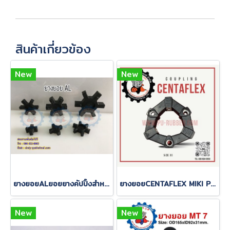
สินค้าเกี่ยวข้อง
New
New
ยางยอยALยอยยางคัปปิ๊งสำหรับยอยมอเตอร์ใช้รองกันเสียดสีของยอย
ยางยอยCENTAFLEX MIKI PULLEYรุ่นมีบ่า SIZE No.16-No.80
New
New