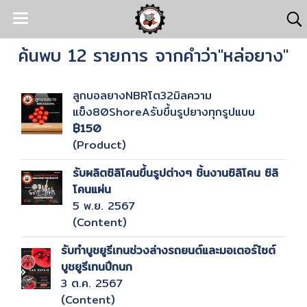
ค้นพบ 12 รายการ จากคำว่า"หล่อยาง"
ลูกบอลยางNBRโต32มิลความ
แข็ง80ShoreAรับขึ้นรูปยางทุกรูปแบบ
฿150
(Product)
รับผลิตซิลิโคนขึ้นรูปต่างๆ ชิ้นงานซิลิโคน ซิลิ
โคนแผ่น
5 พ.ย. 2567
(Content)
รับทำบูชยูรีเทนช่วงล่างรถยนต์และมอเตอร์ไซต์
บูชยูรีเทนปีกนก
3 ต.ค. 2567
(Content)